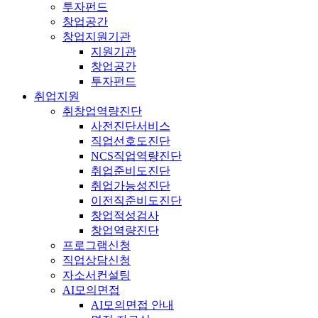
투자펀드
창업공간
창업지원기관
지원기관
창업공간
투자펀드
취업지원
취창업역량진단
사전진단서비스
직업선호도진단
NCS직업역량진단
취업준비도진단
취업가능성진단
이전직준비도진단
창업적성검사
창업역량진단
프로그램신청
직업상담신청
자소서컨설팅
AI모의면접
AI모의면접 안내