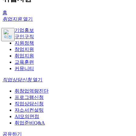
홈
취업지원
열기
기업홍보
구인구직
지원정책
창업지원
취업지원
교육훈련
커뮤니티
직업상담신청
열기
취창업역량진단
프로그램신청
직업상담신청
자소서컨설팅
AI모의면접
취업준비Q&A
공유하기