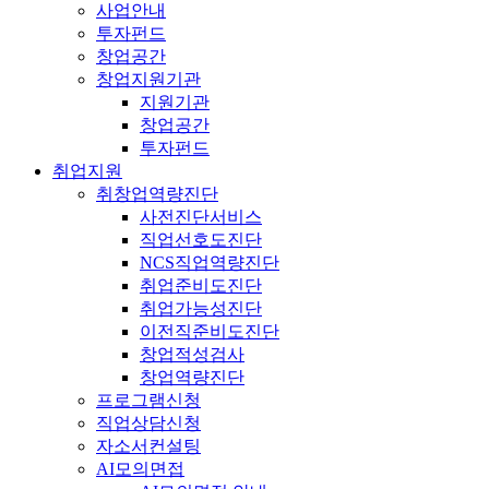
사업안내
투자펀드
창업공간
창업지원기관
지원기관
창업공간
투자펀드
취업지원
취창업역량진단
사전진단서비스
직업선호도진단
NCS직업역량진단
취업준비도진단
취업가능성진단
이전직준비도진단
창업적성검사
창업역량진단
프로그램신청
직업상담신청
자소서컨설팅
AI모의면접